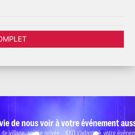
OMPLET
vie de nous voir à votre événement auss
 de village, soirée privée… KKO s’adapte à votre événem