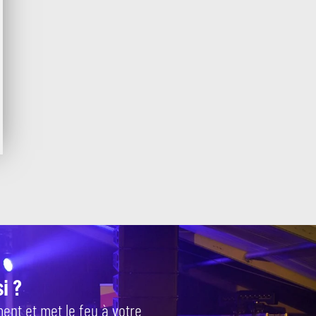
i ?
ent et met le feu à votre