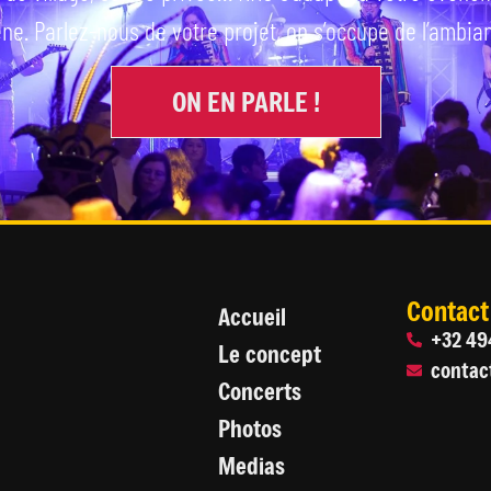
ne. Parlez-nous de votre projet, on s’occupe de l’ambia
ON EN PARLE !
Contact
Accueil
+32 49
Le concept
conta
Concerts
Photos
Medias