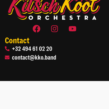
Contact
+32 494 61 02 20
contact@kko.band
2026 Kitsch Kool Orchestra
Site web par
Life On Web